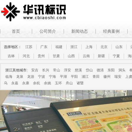
首页
公司简介
新闻动态
经典案例
选择地区：
江苏
广东
福建
浙江
上海
北京
山东
吉林
河北
贵州
甘肃
山西
云南
新疆
宁夏
海
浙江其他城市:
安吉
长兴
常山
淳安
慈溪
岱山
德清
东阳
洞头
临海
龙泉
龙游
宁波
宁海
平湖
平阳
浦江
青田
徽州
瑞安
上
乌
永嘉
永康
余杭
余姚
玉环
舟山
诸暨