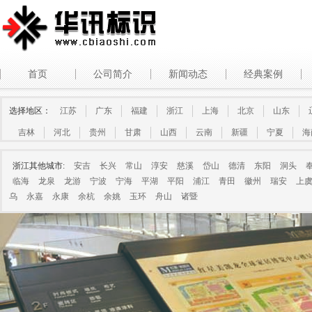
首页
公司简介
新闻动态
经典案例
选择地区：
江苏
广东
福建
浙江
上海
北京
山东
吉林
河北
贵州
甘肃
山西
云南
新疆
宁夏
海
浙江其他城市:
安吉
长兴
常山
淳安
慈溪
岱山
德清
东阳
洞头
临海
龙泉
龙游
宁波
宁海
平湖
平阳
浦江
青田
徽州
瑞安
上
乌
永嘉
永康
余杭
余姚
玉环
舟山
诸暨