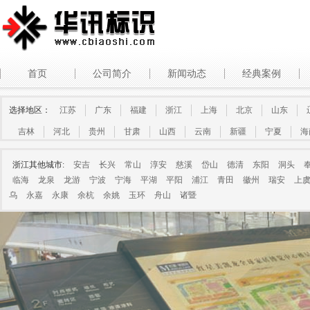
首页
公司简介
新闻动态
经典案例
选择地区：
江苏
广东
福建
浙江
上海
北京
山东
吉林
河北
贵州
甘肃
山西
云南
新疆
宁夏
海
浙江其他城市:
安吉
长兴
常山
淳安
慈溪
岱山
德清
东阳
洞头
临海
龙泉
龙游
宁波
宁海
平湖
平阳
浦江
青田
徽州
瑞安
上
乌
永嘉
永康
余杭
余姚
玉环
舟山
诸暨