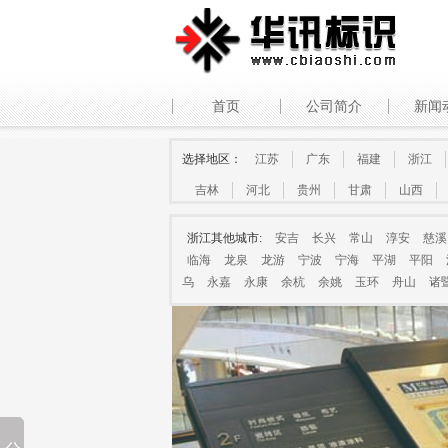
首页
公司简介
新闻
选择地区：
江苏
广东
福建
浙江
吉林
河北
贵州
甘肃
山西
浙江其他城市:
安吉
长兴
常山
淳安
慈溪
临海
龙泉
龙游
宁波
宁海
平湖
平阳
乌
永嘉
永康
余杭
余姚
玉环
舟山
诸