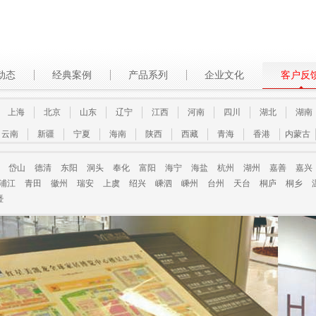
动态
经典案例
产品系列
企业文化
客户反
上海
北京
山东
辽宁
江西
河南
四川
湖北
湖南
云南
新疆
宁夏
海南
陕西
西藏
青海
香港
内蒙古
岱山
德清
东阳
洞头
奉化
富阳
海宁
海盐
杭州
湖州
嘉善
嘉兴
浦江
青田
徽州
瑞安
上虞
绍兴
嵊泗
嵊州
台州
天台
桐庐
桐乡
暨