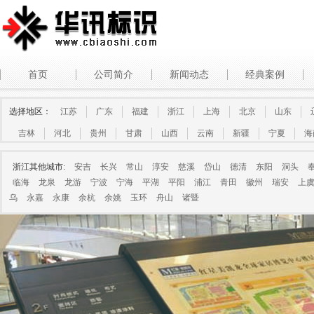
首页
公司简介
新闻动态
经典案例
选择地区：
江苏
广东
福建
浙江
上海
北京
山东
吉林
河北
贵州
甘肃
山西
云南
新疆
宁夏
海
浙江其他城市:
安吉
长兴
常山
淳安
慈溪
岱山
德清
东阳
洞头
临海
龙泉
龙游
宁波
宁海
平湖
平阳
浦江
青田
徽州
瑞安
上
乌
永嘉
永康
余杭
余姚
玉环
舟山
诸暨