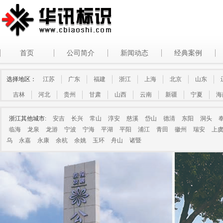
首页
公司简介
新闻动态
经典案例
选择地区：
江苏
广东
福建
浙江
上海
北京
山东
吉林
河北
贵州
甘肃
山西
云南
新疆
宁夏
海
浙江其他城市:
安吉
长兴
常山
淳安
慈溪
岱山
德清
东阳
洞头
临海
龙泉
龙游
宁波
宁海
平湖
平阳
浦江
青田
徽州
瑞安
上
乌
永嘉
永康
余杭
余姚
玉环
舟山
诸暨