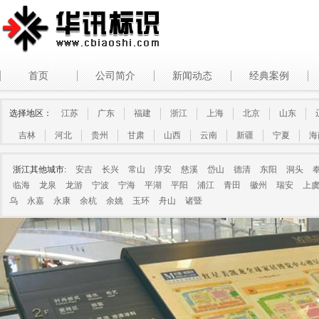
首页
公司简介
新闻动态
经典案例
选择地区：
江苏
广东
福建
浙江
上海
北京
山东
吉林
河北
贵州
甘肃
山西
云南
新疆
宁夏
海
浙江其他城市:
安吉
长兴
常山
淳安
慈溪
岱山
德清
东阳
洞头
临海
龙泉
龙游
宁波
宁海
平湖
平阳
浦江
青田
徽州
瑞安
上
乌
永嘉
永康
余杭
余姚
玉环
舟山
诸暨