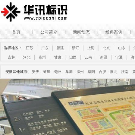
首页
公司简介
新闻动态
经典案例
选择地区：
江苏
广东
福建
浙江
上海
北京
山东
吉林
河北
贵州
甘肃
山西
云南
新疆
宁夏
海
安徽其他城市:
安庆
蚌埠
毫州
巢湖
滁州
阜阳
合肥
淮北
淮南