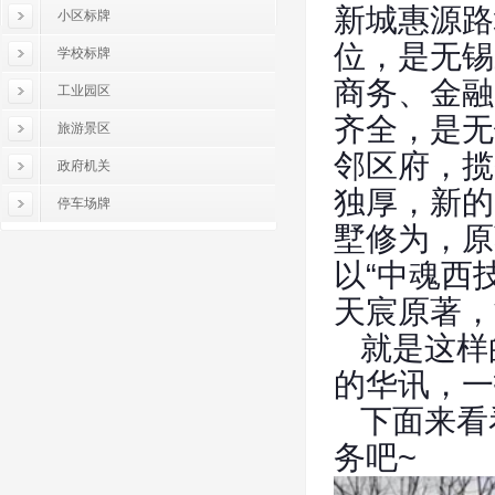
新城惠源路
小区标牌
位，是无锡
学校标牌
商务、金融
工业园区
齐全，是无
旅游景区
邻区府，揽
政府机关
独厚，新的
停车场牌
墅修为，原
以“中魂西
天宸原著，
就是这样
的华讯，一
下面来看
务吧~