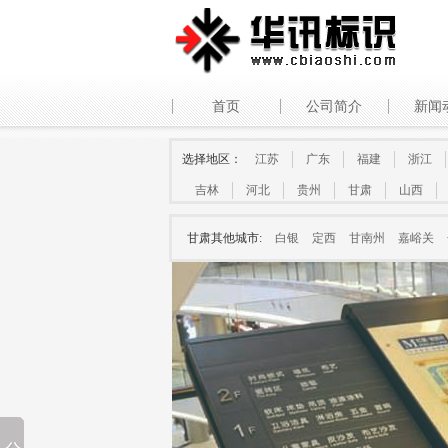
首页
公司简介
新闻
选择地区：
江苏
广东
福建
浙江
吉林
河北
贵州
甘肃
山西
甘肃其他城市:
白银
定西
甘南州
嘉峪关