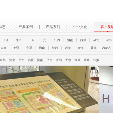
动态
经典案例
产品系列
企业文化
客户反
上海
北京
山东
辽宁
江西
河南
四川
湖北
湖南
云南
新疆
宁夏
海南
陕西
西藏
青海
香港
内蒙古
金昌
酒泉
兰州
临夏
陇南
平南
庆阳
天水
武威
西峰
张掖