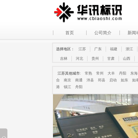
首页
公司简介
新闻
选择地区：
江苏
广东
福建
浙江
吉林
河北
贵州
甘肃
山西
江苏其他城市:
常熟
常州
大丰
丹阳
东海
合
南京
南通
沛县
邳县
启动
如东
如
港
镇江
舟阳