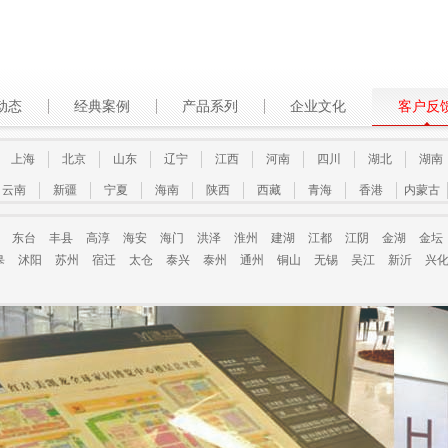
动态
经典案例
产品系列
企业文化
客户反
上海
北京
山东
辽宁
江西
河南
四川
湖北
湖南
云南
新疆
宁夏
海南
陕西
西藏
青海
香港
内蒙古
东台
丰县
高淳
海安
海门
洪泽
淮州
建湖
江都
江阴
金湖
金坛
皋
沭阳
苏州
宿迁
太仓
泰兴
泰州
通州
铜山
无锡
吴江
新沂
兴