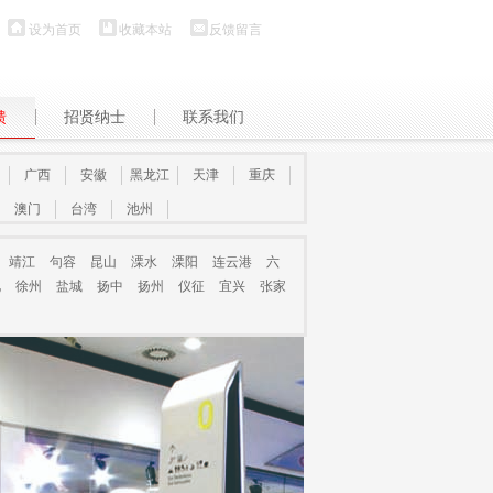
设为首页
收藏本站
反馈留言
馈
招贤纳士
联系我们
广西
安徽
黑龙江
天津
重庆
澳门
台湾
池州
靖江
句容
昆山
溧水
溧阳
连云港
六
化
徐州
盐城
扬中
扬州
仪征
宜兴
张家