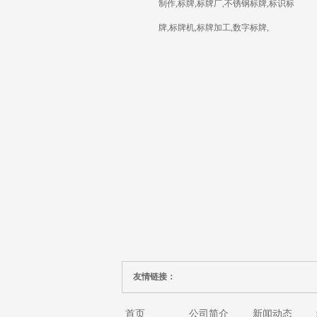
制作,标牌,标牌厂,不锈钢标牌,标识标
牌,标牌机,标牌加工,数字标牌,
友情链接：
首页
公司简介
新闻动态