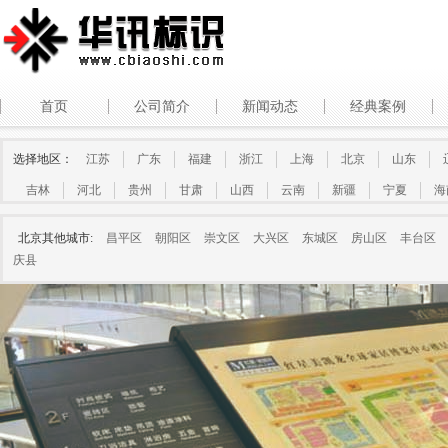
首页
公司简介
新闻动态
经典案例
选择地区：
江苏
广东
福建
浙江
上海
北京
山东
吉林
河北
贵州
甘肃
山西
云南
新疆
宁夏
海
北京其他城市:
昌平区
朝阳区
崇文区
大兴区
东城区
房山区
丰台区
庆县