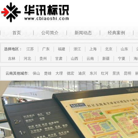
首页
公司简介
新闻动态
经典案例
选择地区：
江苏
广东
福建
浙江
上海
北京
山东
吉林
河北
贵州
甘肃
山西
云南
新疆
宁夏
海
云南其他城市:
保山
楚雄
大理
德宏
迪庆
东川
红河
景洪
昆明