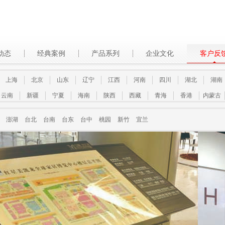
动态
经典案例
产品系列
企业文化
客户反
上海
北京
山东
辽宁
江西
河南
四川
湖北
湖南
云南
新疆
宁夏
海南
陕西
西藏
青海
香港
内蒙古
澎湖
台北
台南
台东
台中
桃园
新竹
宜兰