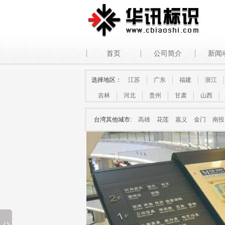
首页
公司简介
新闻
选择地区：
江苏
广东
福建
浙江
吉林
河北
贵州
甘肃
山西
台湾其他城市:
高雄
花莲
嘉义
金门
南投