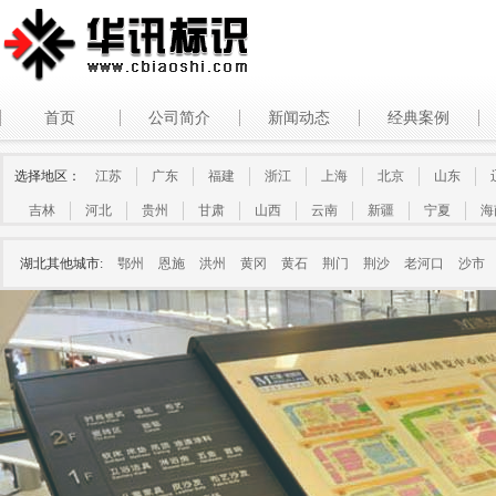
首页
公司简介
新闻动态
经典案例
选择地区：
江苏
广东
福建
浙江
上海
北京
山东
吉林
河北
贵州
甘肃
山西
云南
新疆
宁夏
海
湖北其他城市:
鄂州
恩施
洪州
黄冈
黄石
荆门
荆沙
老河口
沙市