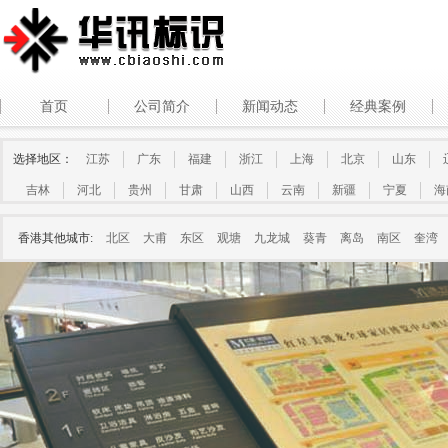
首页
公司简介
新闻动态
经典案例
选择地区：
江苏
广东
福建
浙江
上海
北京
山东
吉林
河北
贵州
甘肃
山西
云南
新疆
宁夏
海
香港其他城市:
北区
大甫
东区
观塘
九龙城
葵青
离岛
南区
奎湾