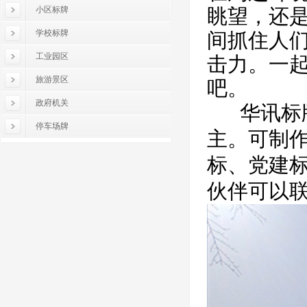
小区标牌
眺望，还
学校标牌
间抓住人
工业园区
击力。一
旅游景区
吧。
政府机关
‍
华讯标
停车场牌
主。可制
标、党建
伙伴可以联