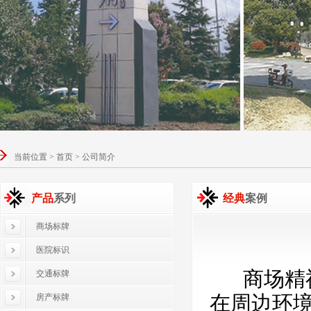
当前位置 > 首页 > 公司简介
产品
系列
经典
案例
商场标牌
医院标识
商场
精
交通标牌
在周边环
房产标牌