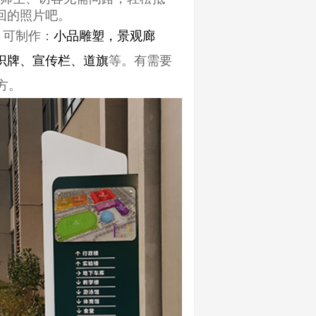
回的照片吧。
。可制作：
小品雕塑，景观廊
识牌、宣传栏、
道旗
等。有需要
方。