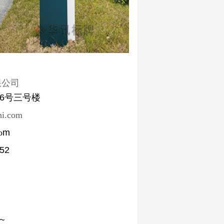
限公司
6号三号楼
hi.com
o
m
52
3
~