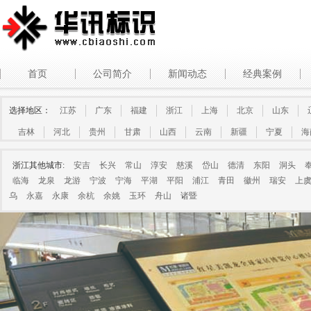
首页
公司简介
新闻动态
经典案例
选择地区：
江苏
广东
福建
浙江
上海
北京
山东
吉林
河北
贵州
甘肃
山西
云南
新疆
宁夏
海
浙江其他城市:
安吉
长兴
常山
淳安
慈溪
岱山
德清
东阳
洞头
临海
龙泉
龙游
宁波
宁海
平湖
平阳
浦江
青田
徽州
瑞安
上
乌
永嘉
永康
余杭
余姚
玉环
舟山
诸暨