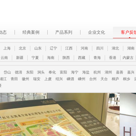
动态
经典案例
产品系列
企业文化
客户反
上海
北京
山东
辽宁
江西
河南
四川
湖北
湖南
云南
新疆
宁夏
海南
陕西
西藏
青海
香港
内蒙古
岱山
德清
东阳
洞头
奉化
富阳
海宁
海盐
杭州
湖州
嘉善
嘉兴
浦江
青田
徽州
瑞安
上虞
绍兴
嵊泗
嵊州
台州
天台
桐庐
桐乡
暨