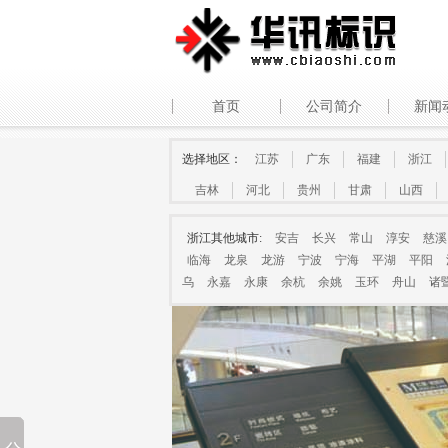
首页
公司简介
新闻
选择地区：
江苏
广东
福建
浙江
吉林
河北
贵州
甘肃
山西
浙江其他城市:
安吉
长兴
常山
淳安
慈溪
临海
龙泉
龙游
宁波
宁海
平湖
平阳
乌
永嘉
永康
余杭
余姚
玉环
舟山
诸