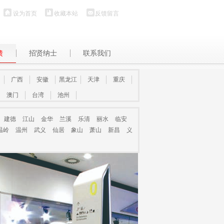
设为首页
收藏本站
反馈留言
馈
招贤纳士
联系我们
广西
安徽
黑龙江
天津
重庆
澳门
台湾
池州
建德
江山
金华
兰溪
乐清
丽水
临安
温岭
温州
武义
仙居
象山
萧山
新昌
义