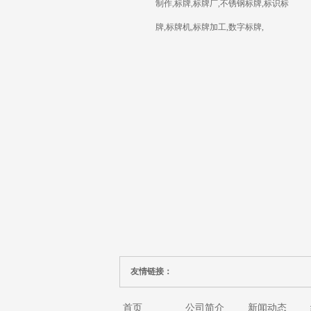
制作,标牌,标牌厂,不锈钢标牌,标识标
牌,标牌机,标牌加工,数字标牌,
友情链接：
首页
公司简介
新闻动态