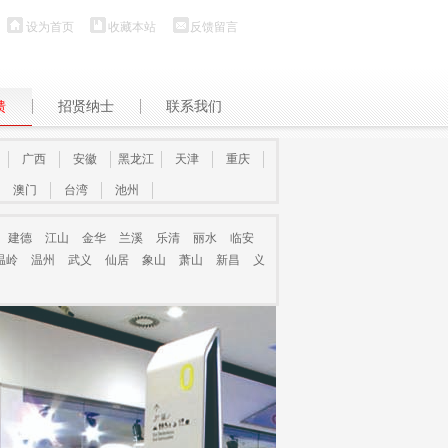
设为首页
收藏本站
反馈留言
馈
招贤纳士
联系我们
广西
安徽
黑龙江
天津
重庆
澳门
台湾
池州
建德
江山
金华
兰溪
乐清
丽水
临安
温岭
温州
武义
仙居
象山
萧山
新昌
义