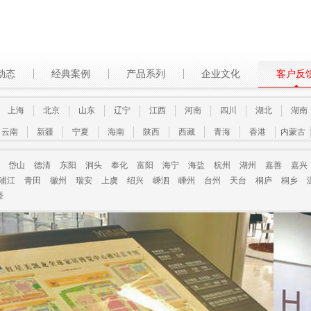
动态
经典案例
产品系列
企业文化
客户反
上海
北京
山东
辽宁
江西
河南
四川
湖北
湖南
云南
新疆
宁夏
海南
陕西
西藏
青海
香港
内蒙古
岱山
德清
东阳
洞头
奉化
富阳
海宁
海盐
杭州
湖州
嘉善
嘉兴
浦江
青田
徽州
瑞安
上虞
绍兴
嵊泗
嵊州
台州
天台
桐庐
桐乡
暨