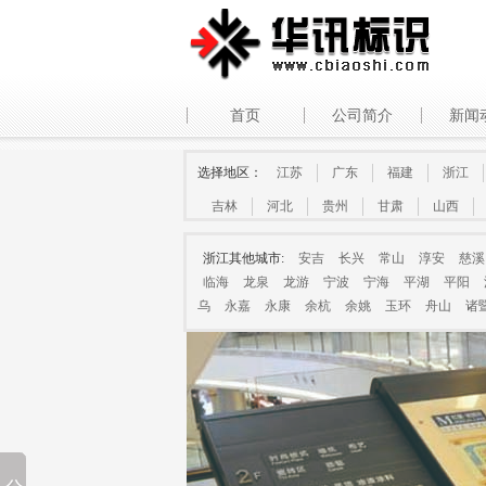
首页
公司简介
新闻
选择地区：
江苏
广东
福建
浙江
吉林
河北
贵州
甘肃
山西
浙江其他城市:
安吉
长兴
常山
淳安
慈溪
临海
龙泉
龙游
宁波
宁海
平湖
平阳
乌
永嘉
永康
余杭
余姚
玉环
舟山
诸