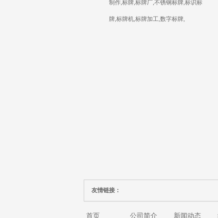
制作,标牌,标牌厂,不锈钢标牌,标识标
牌,标牌机,标牌加工,数字标牌,
友情链接：
首页
公司简介
新闻动态